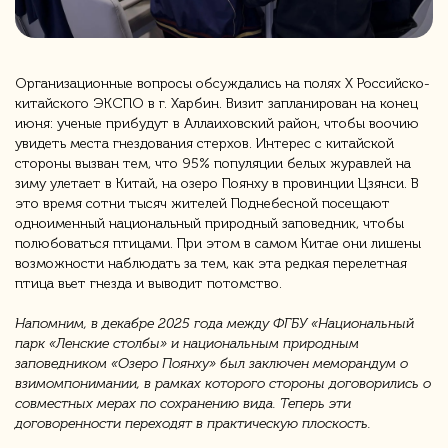
Организационные вопросы обсуждались на полях X Российско-
китайского ЭКСПО в г. Харбин. Визит запланирован на конец
июня: ученые прибудут в Аллаиховский район, чтобы воочию
увидеть места гнездования стерхов. Интерес с китайской
стороны вызван тем, что 95% популяции белых журавлей на
зиму улетает в Китай, на озеро Поянху в провинции Цзянси. В
это время сотни тысяч жителей Поднебесной посещают
одноименный национальный природный заповедник, чтобы
полюбоваться птицами. При этом в самом Китае они лишены
возможности наблюдать за тем, как эта редкая перелетная
птица вьет гнезда и выводит потомство.
Напомним, в декабре 2025 года между ФГБУ «Национальный
парк «Ленские столбы» и национальным природным
заповедником «Озеро Поянху» был заключен меморандум о
взимомпонимании, в рамках которого стороны договорились о
совместных мерах по сохранению вида. Теперь эти
договоренности переходят в практическую плоскость.