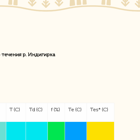
течения р. Индигирка
Т
(С)
Тd
(С)
f
(%)
Тe
(С)
Тes*
(С)