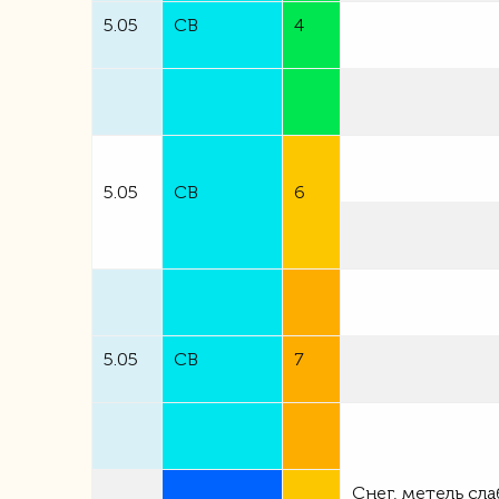
5.05
СВ
4
5.05
СВ
6
5.05
СВ
7
Снег, метель сл