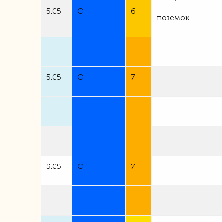
5.05
С
6
позёмок
5.05
С
7
5.05
С
7