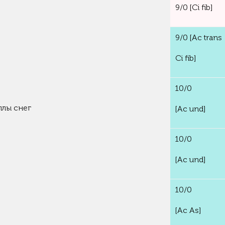
9/0
[Ci fib]
9/0
[Ac trans
Ci fib]
10/0
ллы
снег
[Ac und]
10/0
[Ac und]
10/0
[Ac As]