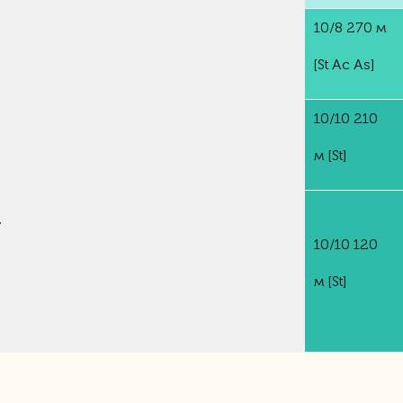
10/8 270 м
[St Ac As]
10/10 210
м
[St]
г
10/10 120
м
[St]