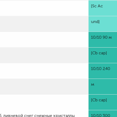
[Sc Ac
und]
10/10 90 м
[Cb cap]
10/10 240
м
[Cb cap]
аб. ливневой снег снежные кристаллы
10/10 300