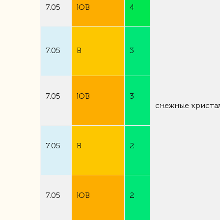
7.05
ЮВ
4
7.05
В
3
7.05
ЮВ
3
снежные
криста
7.05
В
2
7.05
ЮВ
2