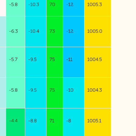
-
5.8
-
10.3
70
-
12
1005.3
-
6.3
-
10.4
73
-
12
1005.0
-
5.7
-
9.5
75
-
11
1004.5
-
5.8
-
9.5
75
-
10
1004.3
-
4.4
-
8.8
71
-
8
1005.1