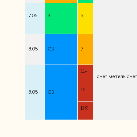
7.05
З
5
8.05
СЗ
7
11-
снег
метель
сне
15
8.05
СЗ
{15}