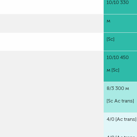
10/10 330
м
[Sc]
10/10 450
м
[Sc]
8/3 300 м
[Sc Ac trans]
4/0
[Ac trans]