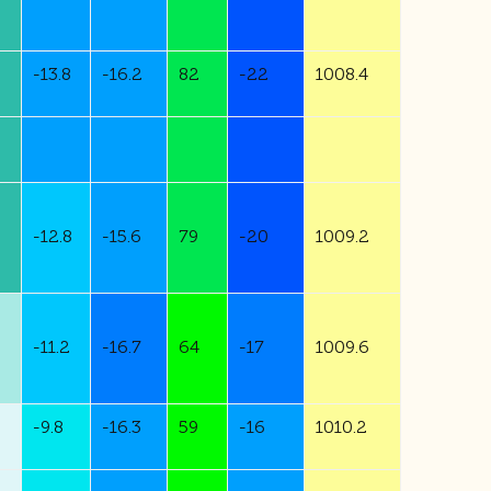
-
13.8
-
16.2
82
-
22
1008.4
-
12.8
-
15.6
79
-
20
1009.2
-
11.2
-
16.7
64
-
17
1009.6
-
9.8
-
16.3
59
-
16
1010.2