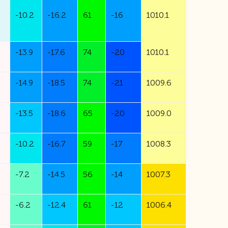
-
10.2
-
16.2
61
-
16
1010.1
-
13.9
-
17.6
74
-
20
1010.1
-
14.9
-
18.5
74
-
21
1009.6
-
13.5
-
18.6
65
-
20
1009.0
-
10.2
-
16.7
59
-
17
1008.3
-
7.2
-
14.5
56
-
14
1007.3
-
6.2
-
12.4
61
-
12
1006.4