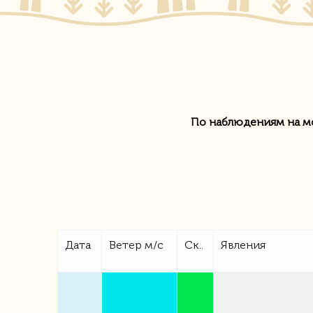
По наблюдениям на м
Дата
Ветер
м/с
Ск..
Явления