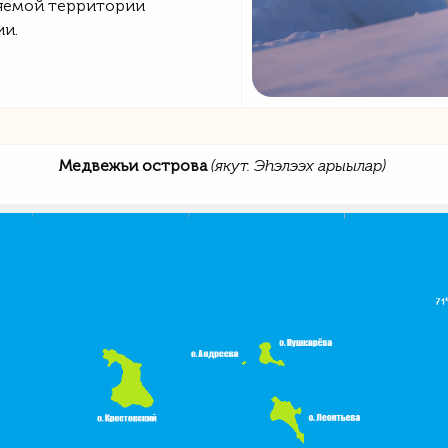
аняемой территории
ии.
Медвежьи острова
(якут. Эһэлээх арыылар)