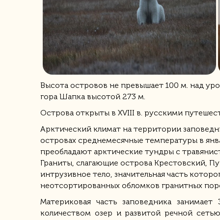
Высота островов не превышает 100 м. над ур
гора Шапка высотой 273 м.
Острова открыты в XVIII в. русскими путеш
Арктический климат на территории заповедн
островах среднемесячные температуры в янв
преобладают арктические тундры с травянис
Граниты, слагающие острова Крестовский, Пу
интрузивное тело, значительная часть котор
неотсортированных обломков гранитных поро
Материковая часть заповедника занимает
количеством озер и развитой речной сеть