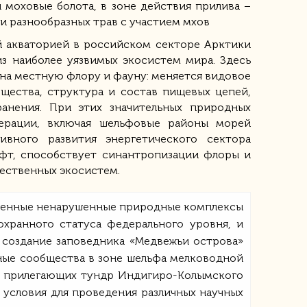
 моховые болота, в зоне действия прилива –
и разнообразных трав с участием мхов
й акваторией в российском секторе Арктики
з наиболее уязвимых экосистем мира. Здесь
на местную флору и фауну: меняется видовое
щества, структура и состав пищевых цепей,
анения. При этих значительных природных
дерации, включая шельфовые районы морей
ивного развития энергетического сектора
фт, способствует синантропизации флоры и
ественных экосистем.
твенные ненарушенные природные комплексы
охранного статуса федерального уровня, и
, создание заповедника «Медвежьи острова»
ные сообщества в зоне шельфа мелководной
ы, прилегающих тундр Индигиро-Колымского
условия для проведения различных научных