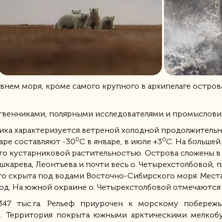
овнем моря, кроме самого крупного в архипелаге остро
ественниками, полярными исследователями и промыслови
ика характеризуется ветреной холодной продолжительн
0
0
аре составляют -30
С в январе, в июле +3
С. На большей
то кустарниковой растительностью. Острова сложены в
шкарева, Леонтьева и почти весь о. Четырехстолбовой,
ого скрыта под водами Восточно-Сибирского моря. Мест
д. На южной окраине о. Четырехстолбовой отмечаются
 347 тыс.га. Рельеф приурочен к морскому побереж
ю. Территория покрыта южными арктическими мелкоб