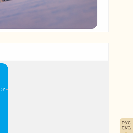
РУС
ENG