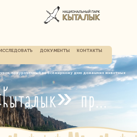
ИССЛЕДОВАТЬ
ДОКУМЕНТЫ
КОНТАКТЫ
в урок, приуроченный ко Всемирному дню домашних животных
Специалисты Национального парка «Кыталык» провели для второклассников урок, приуроченный ко Всемирному дню домашних животных