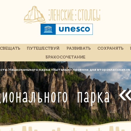
СВЕЩАТЬ
ПУТЕШЕСТВУЙ
РАЗВИВАТЬ
СОХРАНЯТЬ
БРАКОСОЧЕТАНИЕ
сты Национального парка «Кыталык» провели для второкласснико