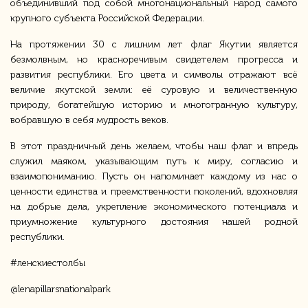
объединивший под собой многонациональный народ самого
крупного субъекта Российской Федерации.
На протяжении 30 с лишним лет флаг Якутии является
безмолвным, но красноречивым свидетелем прогресса и
развития республики. Его цвета и символы отражают всё
величие якутской земли: её суровую и величественную
природу, богатейшую историю и многогранную культуру,
вобравшую в себя мудрость веков.
В этот праздничный день желаем, чтобы наш флаг и впредь
служил маяком, указывающим путь к миру, согласию и
взаимопониманию. Пусть он напоминает каждому из нас о
ценности единства и преемственности поколений, вдохновляя
на добрые дела, укрепление экономического потенциала и
приумножение культурного достояния нашей родной
республики.
#ленскиестолбы
@lenapillarsnationalpark