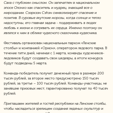
Саха с глубоким смыслом. Он запечатлен в национальном
эпосе Олонхо как спаситель и мудрец, знающий все о
мироздании. Сээркээн Сэhэн символизирует спасение и
позитив. В суровые якутские морозы, когда солнце и тепло
недоступны, его главная задача - поддерживать в людях
любовь к жизни и согревать их сердца. Именно поэтому он
являлся к ним в облике чудесного сказочника-кудесника.
Фестиваль организован национальным парком «Ленские
столбы» и компанией «Орион», оператором ледового парка. В
течение пяти дней, начиная с 1 марта, команды художников-
ледовиков будут создавать свои шедевры, а итоги конкурса
будут подведены 5 марта.
Команда-победитель получит денежный приз в размере 200
тысяч рублей, за второе место предусмотрено 150 тысяч
рублей, за третье – 100 тысяч рублей. Команды-участницы, не
занявшие призовых мест, гарантированно получат по 40 тысяч
рублей.
Приглашаем жителей и гостей республики на Ленские столбы,
чтобы насладиться зрелищем создания ледяных скульптур и