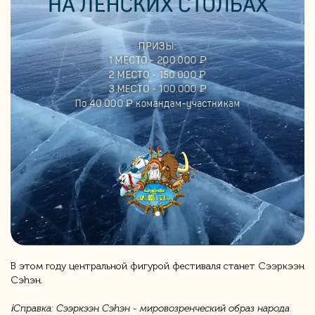
В этом году центральной фигурой фестиваля станет Сээркээн
Сэhэн.
ℹ️Справка: Сээркээн Сэhэн - мировозренческий образ народа