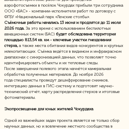
аэрофотосъемки в посёлок Чокурдах прибыли три сотрудника
ООО «БАС» - компании-исполнителя работ по договору с
ФГБУ «Национальный парк «Ленские столбы».
Съёмочные работы начались 13 июня и продлятся до 11 июля
2026 года.
За это время с использованием беспилотных
авиационных систем (БАС)
будет обследована территория
площадью 813,54 кв. км - ключевые участки гнездования
стерха,
а также места обитания видов-конкурентов и крупных
млекопитающих. Съёмка ведётся в видимом и инфракрасном
диапазонах с синхронизацией данных, что позволяет точно
идентифицировать объекты и их тепловые следы.
После завершения полевого этапа начнётся камеральная
обработка полученных материалов. До ноября 2026
года специалисты проведут дешифрирование снимков,
интеграцию данных в ГИС-систему и подготовят научно-
технический отчёт, карту распределения стерхов и итоговые
фотоматериалы.
Экопросвещение для юных жителей Чокурдаха
Одной из важнейших задач проекта является не только сбор
научных данных, но и вовлечение местного сообщества в