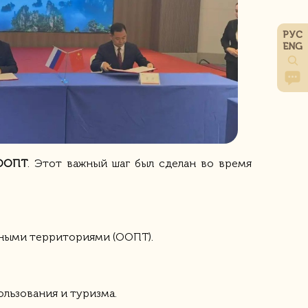
РУС
ENG
 ООПТ
. Этот важный шаг был сделан во время
дными территориями (ООПТ).
льзования и туризма.