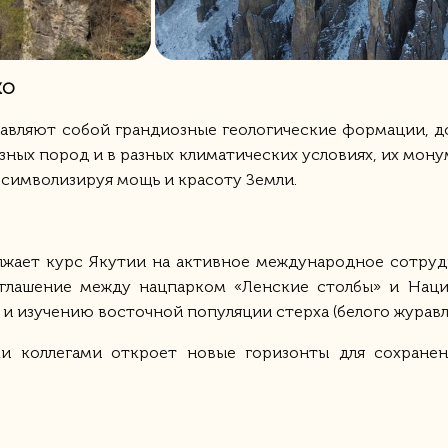
КО
ставляют собой грандиозные геологические формации
зных пород и в разных климатических условиях, их мон
 символизируя мощь и красоту Земли.
лжает курс Якутии на активное международное сотрудн
оглашение между нацпарком «Ленские столбы» и На
и изучению восточной популяции стерха (белого журавл
и коллегами откроет новые горизонты для сохране