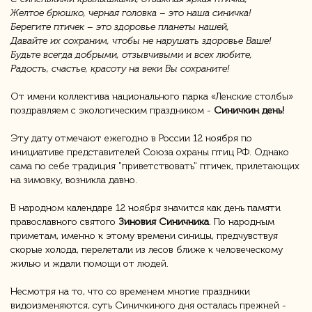
Желтое брюшко, черная головка – это наша синичка!
Берегите птичек – это здоровье планеты нашей,
Давайте их сохраним, чтобы не нарушать здоровье Ваше!
Будьте всегда добрыми, отзывчивыми и всех любите,
Радость, счастье, красоту на веки Вы сохраните!
От имени коллектива национального парка «Ленские столбы»
поздравляем с экологическим праздником -
Синичкин день!
Эту дату отмечают ежегодно в России 12 ноября по
инициативе представителей Союза охраны птиц РФ. Однако
сама по себе традиция "приветствовать" птичек, прилетающих
на зимовку, возникла давно.
В народном календаре 12 ноября значится как день памяти
православного святого
Зиновия Синичника
. По народным
приметам, именно к этому времени синицы, предчувствуя
скорые холода, перелетали из лесов ближе к человеческому
жилью и ждали помощи от людей.
Несмотря на то, что со временем многие праздники
видоизменяются, суть Синичкиного дня осталась прежней -