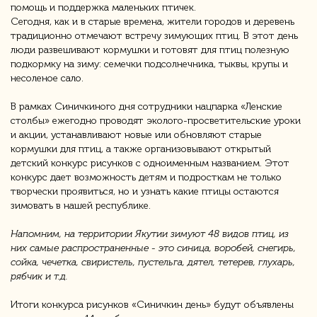
помощь и поддержка маленьких птичек.
Сегодня, как и в старые времена, жители городов и деревень
традиционно отмечают встречу зимующих птиц. В этот день
люди развешивают кормушки и готовят для птиц полезную
подкормку на зиму: семечки подсолнечника, тыквы, крупы и
несоленое сало.
В рамках Синичкиного дня сотрудники нацпарка «Ленские
столбы» ежегодно проводят эколого-просветительские уроки
и акции, устанавливают новые или обновляют старые
кормушки для птиц, а также организовывают открытый
детский конкурс рисунков с одноименным названием. Этот
конкурс дает возможность детям и подросткам не только
творчески проявиться, но и узнать какие птицы остаются
зимовать в нашей республике.
Напомним, на территории Якутии зимуют 48 видов птиц, из
них самые распространенные - это синица, воробей, снегирь,
сойка, чечетка, свиристель, пустельга, дятел, тетерев, глухарь,
рябчик и т.д.
Итоги конкурса рисунков «Синичкин день» будут объявлены