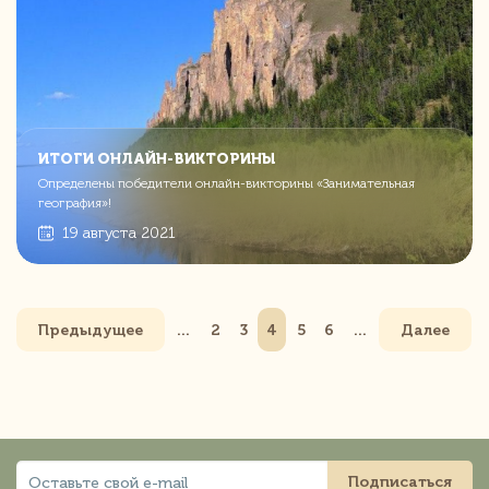
ИТОГИ ОНЛАЙН-ВИКТОРИНЫ
Определены победители онлайн-викторины «Занимательная
география»!
19 августа 2021
Предыдущее
2
3
4
5
6
Далее
Подписаться