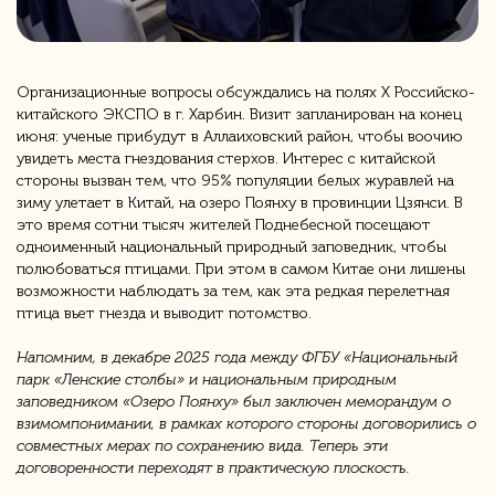
Организационные вопросы обсуждались на полях X Российско-
китайского ЭКСПО в г. Харбин. Визит запланирован на конец
июня: ученые прибудут в Аллаиховский район, чтобы воочию
увидеть места гнездования стерхов. Интерес с китайской
стороны вызван тем, что 95% популяции белых журавлей на
зиму улетает в Китай, на озеро Поянху в провинции Цзянси. В
это время сотни тысяч жителей Поднебесной посещают
одноименный национальный природный заповедник, чтобы
полюбоваться птицами. При этом в самом Китае они лишены
возможности наблюдать за тем, как эта редкая перелетная
птица вьет гнезда и выводит потомство.
Напомним, в декабре 2025 года между ФГБУ «Национальный
парк «Ленские столбы» и национальным природным
заповедником «Озеро Поянху» был заключен меморандум о
взимомпонимании, в рамках которого стороны договорились о
совместных мерах по сохранению вида. Теперь эти
договоренности переходят в практическую плоскость.